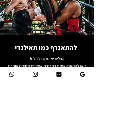
להתאגרף כמו תאילנדי
אצלינו יש מקום לכולם!
בואו להתאמן איתנו בסביבת אימונים שתיקח אותכם
10 רמות למעלה.
אנחנו דוגלים ביחס אישי והתאמה לכל אחד. המטרה
שלנו היא שכל אחד וכל אחת יוציאו את המקסימום
שלהם, עברו אצלינו אלופי עולם, וגם התחילו
להתאגרף בטיול בפעם הראשונה.
אם אתם מחפשים קצת אקשן, או מתחרי קצה שרוצים
להרים את היכולות שלכם בזירה התחרותית אתם
במקום הנכון.