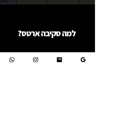
למה סקיבה ארטס?
מי אנחנו
קח אותי לתאילנד